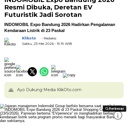
Resmi Dibuka, Deretan EV
Futuristik Jadi Sorotan
INDOMOBIL Expo Bandung 2026 Hadirkan Pengalaman
Kendaraan Listrik di 23 Paskal
Klikoto
- Redaksi
Sabtu, 23 Mei 2026
- 19:19 WIB
🙏
Ayo Dukung Media KlikOto.com
Perbesar
Perbesar
i