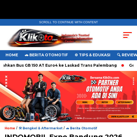
SCROLL TO CONTINUE WITH CONTENT
HOME
🚗 BERITA OTOMOTIF
⚙️ TIPS & EDUKASI
🔍 REVIE
kan Bus GB 150 AT Euro4 ke Laskad Trans Palembang
Geely E
/
/
Home
🛠️ Bengkel & Aftermarket
🚗 Berita Otomotif
INDOMOBIL Expo Bandung 2026