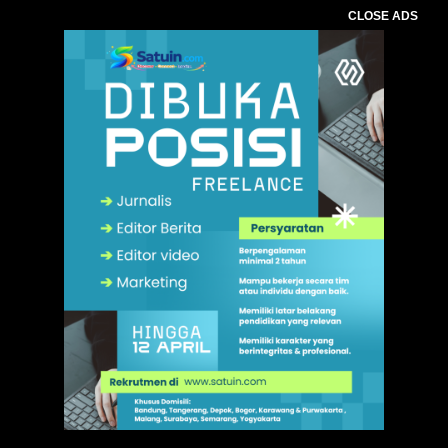
CLOSE ADS
,
. Ukuran gambar 480px x 600px