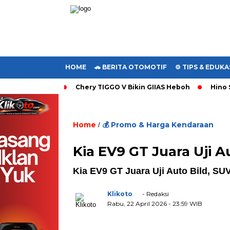
HOME
🚗 BERITA OTOMOTIF
⚙️ TIPS & EDUKA
Chery TIGGO V Bikin GIIAS Heboh
Hino 
,
Home
💰 Promo & Harga Kendaraan
/
. U
Kia EV9 GT Juara Uji 
Kia EV9 GT Juara Uji Auto Bild, SU
Klikoto
- Redaksi
Rabu, 22 April 2026
- 23:59 WIB