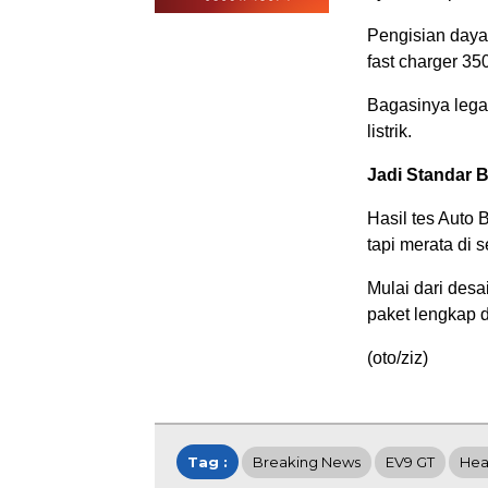
Pengisian daya
fast charger 35
Bagasinya lega 
listrik.
Jadi Standar 
Hasil tes Auto 
tapi merata di 
Mulai dari des
paket lengkap d
(oto/ziz)
Tag :
Breaking News
EV9 GT
Hea