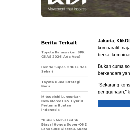
Jakarta, KlikO
Berita Terkait
komparatif majal
Toyota Rahasiakan SPK
berkat kombin
GIIAS 2026, Ada Apa?
Bukan cuma soa
Honda Super-ONE Ludes
Sehari
berkendara yang 
Toyota Buka Strategi
“Sekarang kons
Baru
penggunaan,” k
Mitsubishi Luncurkan
New Xforce HEV, Hybrid
Pertama Buatan
Indonesia
“Bukan Mobil Listrik
Biasa! Honda Super-ONE
Langsung Diserbu, Kuota