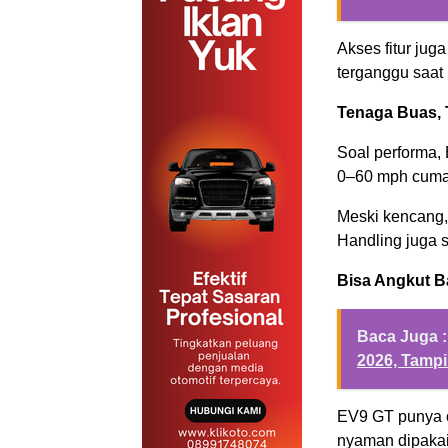
Akses fitur jug
terganggu saat n
Tenaga Buas, 
Soal performa,
0–60 mph cuma 
Meski kencang, 
Handling juga st
Bisa Angkut 
Baca Juga :
2026, Tampi
EV9 GT punya o
nyaman dipakai