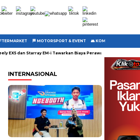
 AFTERMARKET
🏁 MOTORSPORT & EVENT
👥 KOMUNITAS
🎥 VI
eely EX5 dan Starray EM-i Tawarkan Biaya Perawatan Murah, Sima
INTERNASIONAL