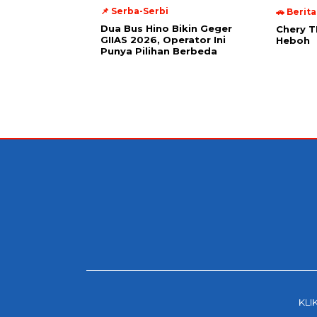
📌 Serba-Serbi
🚗 Berit
Dua Bus Hino Bikin Geger
Chery T
GIIAS 2026, Operator Ini
Heboh
Punya Pilihan Berbeda
KLI