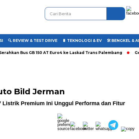
SI
🔍 REVIEW & TEST DRIVE
🔋 TEKNOLOGI & EV
🛠️ BENGKEL &
Serahkan Bus GB 150 AT Euro4 ke Laskad Trans Palembang
G
kuran gambar 480px x 600px
Auto Bild Jerman
V Listrik Premium Ini Unggul Performa dan Fitur