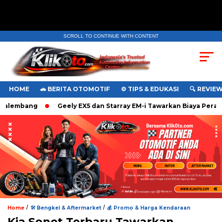
SCROLL TO CONTINUE WITH CONTENT
HOME
🚗 BERITA OTOMOTIF
⚙️ TIPS & EDUKASI
🔍 REVIE
alembang
Geely EX5 dan Starray EM-i Tawarkan Biaya Perawa
/
/
Home
🛠️ Bengkel & Aftermarket
💰 Promo & Harga Kendaraan
Kia Sonet Terbaru Tawarkan