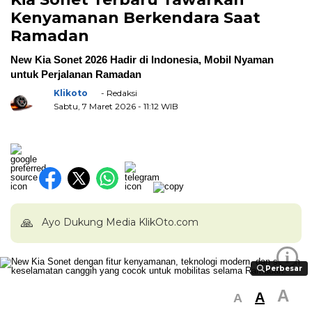
Kenyamanan Berkendara Saat
Ramadan
New Kia Sonet 2026 Hadir di Indonesia, Mobil Nyaman
untuk Perjalanan Ramadan
Klikoto
- Redaksi
Sabtu, 7 Maret 2026
- 11:12 WIB
🙏
Ayo Dukung Media KlikOto.com
i
Perbesar
Perbesar
A
A
A