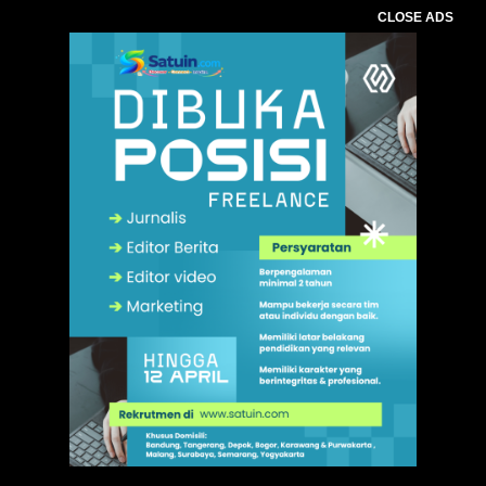
CLOSE ADS
,
. Ukuran gambar 480px x 600px