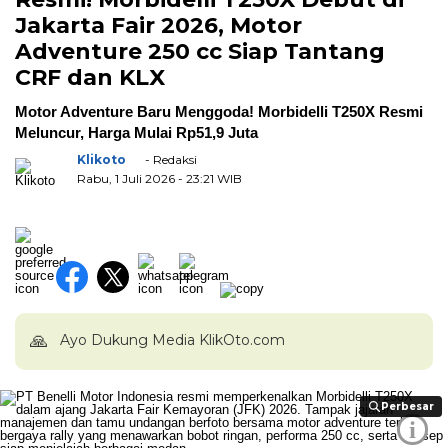
Jakarta Fair 2026, Motor
Adventure 250 cc Siap Tantang
CRF dan KLX
Motor Adventure Baru Menggoda! Morbidelli T250X Resmi
Meluncur, Harga Mulai Rp51,9 Juta
Klikoto
- Redaksi
Rabu, 1 Juli 2026
- 23:21 WIB
🙏
Ayo Dukung Media KlikOto.com
Perbesar
Perbesar
i