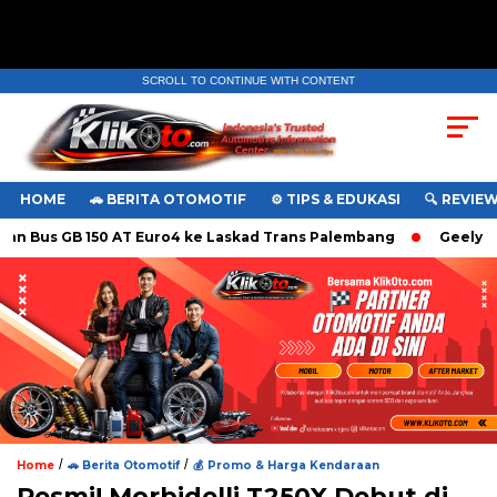
SCROLL TO CONTINUE WITH CONTENT
. Ukuran gambar 480px x 600px
HOME
🚗 BERITA OTOMOTIF
⚙️ TIPS & EDUKASI
🔍 REVIE
Bus GB 150 AT Euro4 ke Laskad Trans Palembang
Geely EX5 d
/
/
Home
🚗 Berita Otomotif
💰 Promo & Harga Kendaraan
Resmi! Morbidelli T250X Debut di