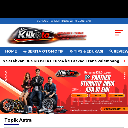
SCROLL TO CONTINUE WITH CONTENT
HOME
🚗 BERITA OTOMOTIF
⚙️ TIPS & EDUKASI
🔍 REVIE
 Serahkan Bus GB 150 AT Euro4 ke Laskad Trans Palembang
G
Topik
Astra