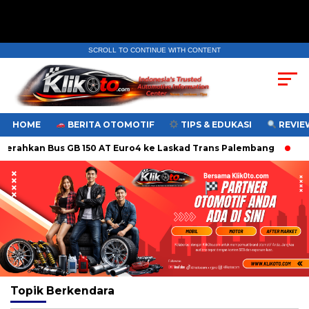
SCROLL TO CONTINUE WITH CONTENT
HOME
BERITA OTOMOTIF
TIPS & EDUKASI
REVIEW
erahkan Bus GB 150 AT Euro4 ke Laskad Trans Palembang
Gee
Topik
Berkendara