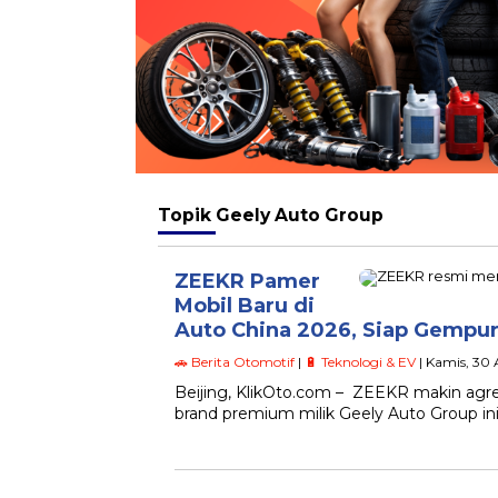
Topik
Geely Auto Group
ZEEKR Pamer
Mobil Baru di
Auto China 2026, Siap Gemp
🚗 Berita Otomotif
|
🔋 Teknologi & EV
| Kamis, 30 
Beijing, KlikOto.com – ZEEKR makin agresif
brand premium milik Geely Auto Group 