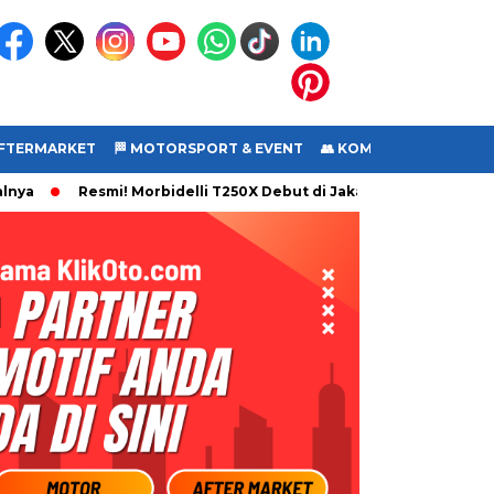
 AFTERMARKET
🏁 MOTORSPORT & EVENT
👥 KOMUNITAS
🎥 VI
Resmi! Morbidelli T250X Debut di Jakarta Fair 2026, Motor 