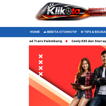
HOME
🚗 BERITA OTOMOTIF
⚙️ TIPS & EDUKA
 Euro4 ke Laskad Trans Palembang
Geely EX5 dan Starray EM