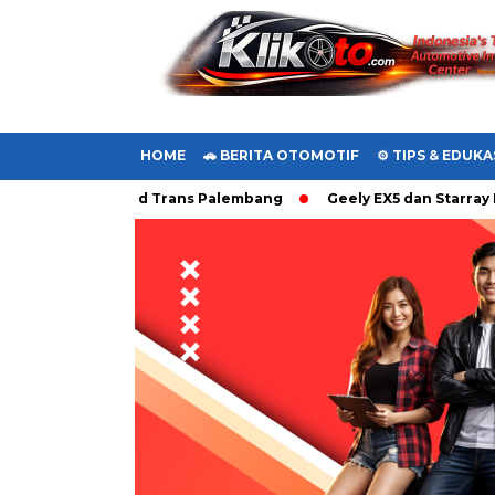
HOME
🚗 BERITA OTOMOTIF
⚙️ TIPS & EDUKA
Euro4 ke Laskad Trans Palembang
Geely EX5 dan Starray EM-