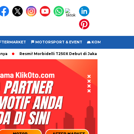
 AFTERMARKET
🏁 MOTORSPORT & EVENT
👥 KOMUNITAS
🎥 VI
Resmi! Morbidelli T250X Debut di Jakarta Fair 2026, Motor A