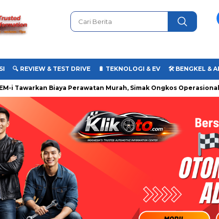
SI
🔍 REVIEW & TEST DRIVE
🔋 TEKNOLOGI & EV
🛠️ BENGKEL &
i Tawarkan Biaya Perawatan Murah, Simak Ongkos Operasionalnya