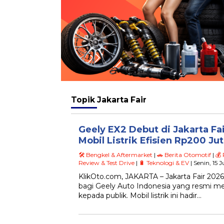
Topik
Jakarta Fair
Geely EX2 Debut di Jakarta Fa
Mobil Listrik Efisien Rp200 Ju
🛠️ Bengkel & Aftermarket
|
🚗 Berita Otomotif
|
💰
Review & Test Drive
|
🔋 Teknologi & EV
| Senin, 15 
KlikOto.com, JAKARTA – Jakarta Fair 20
bagi Geely Auto Indonesia yang resmi 
kepada publik. Mobil listrik ini hadir…