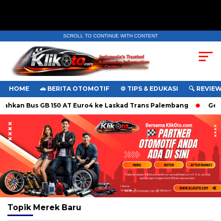
SCROLL TO CONTINUE WITH CONTENT
HOME
🚗 BERITA OTOMOTIF
⚙️ TIPS & EDUKASI
🔍 REVIE
ahkan Bus GB 150 AT Euro4 ke Laskad Trans Palembang
Geely
Topik
Merek Baru