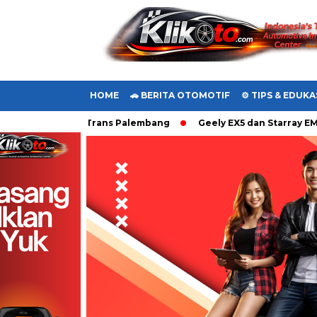
HOME
🚗 BERITA OTOMOTIF
⚙️ TIPS & EDUKA
o4 ke Laskad Trans Palembang
Geely EX5 dan Starray EM-i T