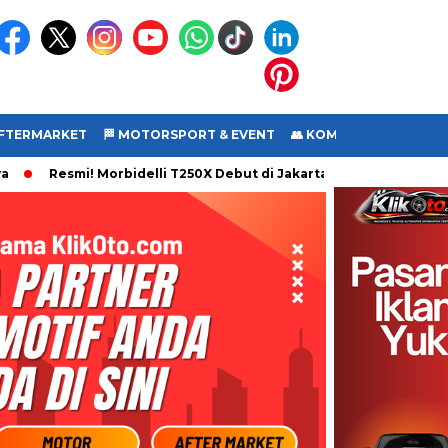
 AFTERMARKET
🏁 MOTORSPORT & EVENT
👥 KOMUNITAS
🎥 VI
Resmi! Morbidelli T250X Debut di Jakarta Fair 2026, Motor Adv