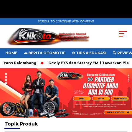
SCROLL TO CONTINUE WITH CONTENT
HOME
🚗 BERITA OTOMOTIF
⚙️ TIPS & EDUKASI
🔍 REVIE
 Trans Palembang
Geely EX5 dan Starray EM-i Tawarkan Biay
Topik
Produk