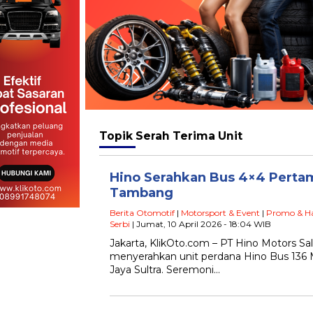
Topik
Serah Terima Unit
Hino Serahkan Bus 4×4 Perta
Tambang
Berita Otomotif
|
Motorsport & Event
|
Promo & H
Serbi
| Jumat, 10 April 2026 - 18:04 WIB
Jakarta, KlikOto.com – PT Hino Motors Sa
menyerahkan unit perdana Hino Bus 136 
Jaya Sultra. Seremoni…