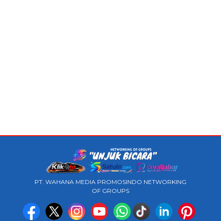
PT. WAHANA MEDIA PROMOSINDO NETWORKING
OF GROUPS