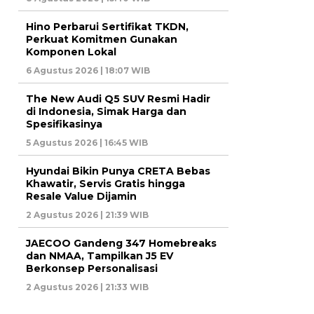
Hino Perbarui Sertifikat TKDN,
Perkuat Komitmen Gunakan
Komponen Lokal
6 Agustus 2026 | 18:07 WIB
The New Audi Q5 SUV Resmi Hadir
di Indonesia, Simak Harga dan
Spesifikasinya
5 Agustus 2026 | 16:45 WIB
Hyundai Bikin Punya CRETA Bebas
Khawatir, Servis Gratis hingga
Resale Value Dijamin
2 Agustus 2026 | 21:39 WIB
JAECOO Gandeng 347 Homebreaks
dan NMAA, Tampilkan J5 EV
Berkonsep Personalisasi
2 Agustus 2026 | 21:33 WIB