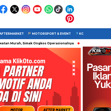
 AFTERMARKET
MOTORSPORT & EVENT
KOMUNITAS
VI
n Murah, Simak Ongkos Operasionalnya
Resmi! Morbidelli T2