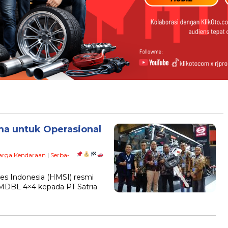
ma untuk Operasional
arga Kendaraan
|
Serba-
les Indonesia (HMSI) resmi
MDBL 4×4 kepada PT Satria