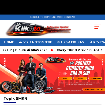
SCROLL TO CONTINUE WITH CONTENT
HOME
🚗 BERITA OTOMOTIF
⚙️ TIPS & EDUKASI
🔍 REVIE
g Paling Diburu di GIIAS 2026
Chery TIGGO V Bikin GIIAS Hebo
Topik
SMKN