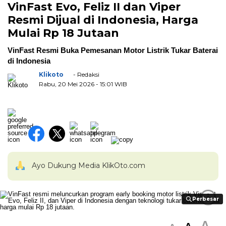
VinFast Evo, Feliz II dan Viper
Resmi Dijual di Indonesia, Harga
Mulai Rp 18 Jutaan
VinFast Resmi Buka Pemesanan Motor Listrik Tukar Baterai
di Indonesia
Klikoto
- Redaksi
Rabu, 20 Mei 2026
- 15:01 WIB
Ayo Dukung Media KlikOto.com
i
Perbesar
Perbesar
A