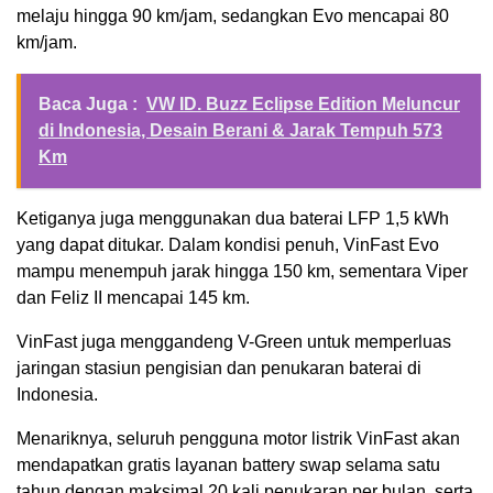
melaju hingga 90 km/jam, sedangkan Evo mencapai 80
km/jam.
Baca Juga :
VW ID. Buzz Eclipse Edition Meluncur
di Indonesia, Desain Berani & Jarak Tempuh 573
Km
Ketiganya juga menggunakan dua baterai LFP 1,5 kWh
yang dapat ditukar. Dalam kondisi penuh, VinFast Evo
mampu menempuh jarak hingga 150 km, sementara Viper
dan Feliz II mencapai 145 km.
VinFast juga menggandeng
V-Green
untuk memperluas
jaringan stasiun pengisian dan penukaran baterai di
Indonesia.
Menariknya, seluruh pengguna motor listrik VinFast akan
mendapatkan gratis layanan battery swap selama satu
tahun dengan maksimal 20 kali penukaran per bulan, serta