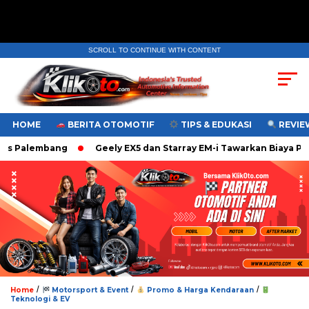
SCROLL TO CONTINUE WITH CONTENT
HOME
BERITA OTOMOTIF
TIPS & EDUKASI
REVIEW
 Palembang
Geely EX5 dan Starray EM-i Tawarkan Biaya Pera
/
/
/
Home
Motorsport & Event
Promo & Harga Kendaraan
Teknologi & EV