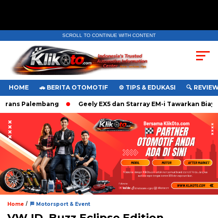
SCROLL TO CONTINUE WITH CONTENT
HOME
🚗 BERITA OTOMOTIF
⚙️ TIPS & EDUKASI
🔍 REVIE
rans Palembang
Geely EX5 dan Starray EM-i Tawarkan Biaya P
/
Home
🏁 Motorsport & Event
VW ID. Buzz Eclipse Edition