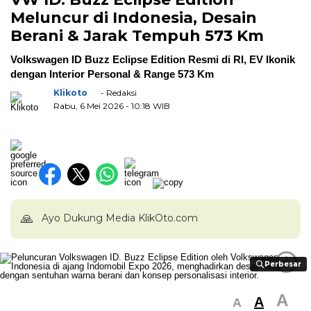
Meluncur di Indonesia, Desain
Berani & Jarak Tempuh 573 Km
Volkswagen ID Buzz Eclipse Edition Resmi di RI, EV Ikonik
dengan Interior Personal & Range 573 Km
Klikoto
- Redaksi
Rabu, 6 Mei 2026
- 10:18 WIB
🙏
Ayo Dukung Media KlikOto.com
i
Perbesar
Perbesar
A
A
A