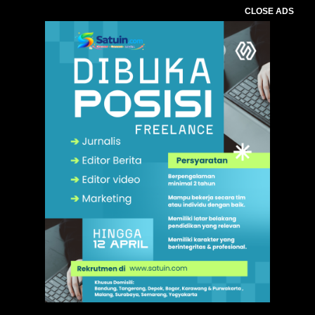
CLOSE ADS
,
. Ukuran gambar 480px x 600px