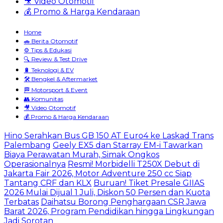
🎥 Video Otomotif
💰 Promo & Harga Kendaraan
Home
🚗 Berita Otomotif
⚙️ Tips & Edukasi
🔍 Review & Test Drive
🔋 Teknologi & EV
🛠️ Bengkel & Aftermarket
🏁 Motorsport & Event
👥 Komunitas
🎥 Video Otomotif
💰 Promo & Harga Kendaraan
Hino Serahkan Bus GB 150 AT Euro4 ke Laskad Trans
Palembang
Geely EX5 dan Starray EM-i Tawarkan
Biaya Perawatan Murah, Simak Ongkos
Operasionalnya
Resmi! Morbidelli T250X Debut di
Jakarta Fair 2026, Motor Adventure 250 cc Siap
Tantang CRF dan KLX
Buruan! Tiket Presale GIIAS
2026 Mulai Dijual 1 Juli, Diskon 50 Persen dan Kuota
Terbatas
Daihatsu Borong Penghargaan CSR Jawa
Barat 2026, Program Pendidikan hingga Lingkungan
Jadi Sorotan