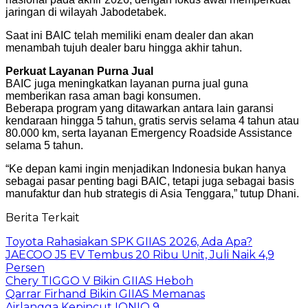
jaringan di wilayah Jabodetabek.
Saat ini BAIC telah memiliki enam dealer dan akan
menambah tujuh dealer baru hingga akhir tahun.
Perkuat Layanan Purna Jual
BAIC juga meningkatkan layanan purna jual guna
memberikan rasa aman bagi konsumen.
Beberapa program yang ditawarkan antara lain garansi
kendaraan hingga 5 tahun, gratis servis selama 4 tahun atau
80.000 km, serta layanan Emergency Roadside Assistance
selama 5 tahun.
“Ke depan kami ingin menjadikan Indonesia bukan hanya
sebagai pasar penting bagi BAIC, tetapi juga sebagai basis
manufaktur dan hub strategis di Asia Tenggara,” tutup Dhani.
Berita Terkait
Toyota Rahasiakan SPK GIIAS 2026, Ada Apa?
JAECOO J5 EV Tembus 20 Ribu Unit, Juli Naik 4,9
Persen
Chery TIGGO V Bikin GIIAS Heboh
Qarrar Firhand Bikin GIIAS Memanas
Airlangga Kepincut IONIQ 9