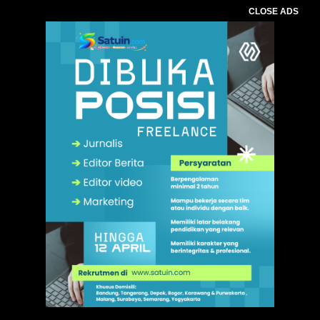
CLOSE ADS
,
. Ukuran gambar 480px x 600px