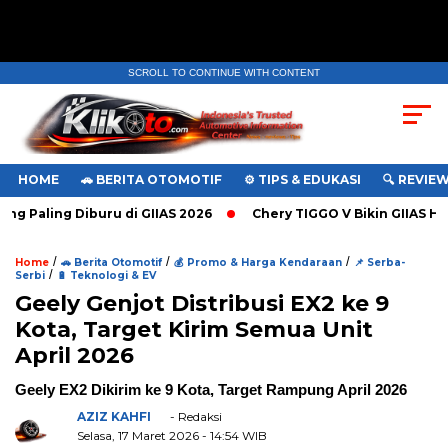
SCROLL TO CONTINUE WITH CONTENT
HOME
🚗 BERITA OTOMOTIF
⚙️ TIPS & EDUKASI
🔍 REVIE
g Paling Diburu di GIIAS 2026
Chery TIGGO V Bikin GIIAS Heb
/
/
/
Home
🚗 Berita Otomotif
💰 Promo & Harga Kendaraan
📌 Serba-
/
Serbi
🔋 Teknologi & EV
Geely Genjot Distribusi EX2 ke 9
Kota, Target Kirim Semua Unit
April 2026
Geely EX2 Dikirim ke 9 Kota, Target Rampung April 2026
AZIZ KAHFI
- Redaksi
Selasa, 17 Maret 2026
- 14:54 WIB