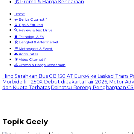
💰 Promo & Harga Kendaraan
Home
🚗 Berita Otomotif
⚙️ Tips & Edukasi
🔍 Review & Test Drive
🔋 Teknologi & EV
🛠️ Bengkel & Aftermarket
🏁 Motorsport & Event
👥 Komunitas
🎥 Video Otomotif
💰 Promo & Harga Kendaraan
Hino Serahkan Bus GB 150 AT Euro4 ke Laskad Trans 
Morbidelli T250X Debut di Jakarta Fair 2026, Motor A
dan Kuota Terbatas
Daihatsu Borong Penghargaan CSR
Topik
Geely