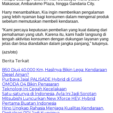
Makassar, Ambarukmo Plaza, hingga Gandaria City.
Harry menambahkan, Kia ingin memberikan pengalaman
yang lebih nyaman bagi konsumen dalam mengenal produk
sebelum memutuskan membeli kendaraan.
“Kami percaya keputusan pembelian yang kuat datang dari
pemahaman yang utuh. Karena itu, kami hadir langsung di
tengah aktivitas konsumen dengan dukungan layanan yang
jelas dan bisa diandalkan dalam jangka panjang,” tutupnya.
(azs/oto)
Berita Terkait
B50 Diuji 40.000 Km, Hasilnya Bikin Lega: Kendaraan
Diesel Aman?
Purbaya Jajal PALISADE Hybrid di GIIAS
OMODA O4 Bikin Penasaran
Teknologi Ini Cegah Kecelakaan
Satu-satunya di Indonesia, Ayla Ini Jadi Sorotan
Mitsubishi Luncurkan New Xforce HEV, Hybrid
Pertama Buatan Indonesia
Hino Ungkap Rahasia Menjaga Kualitas Kendaraan,
Digitalisasi PDI Jadi Kuncinya