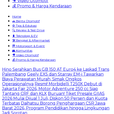
🎥 Video Otomotif
💰 Promo & Harga Kendaraan
Home
🚗 Berita Otomotif
⚙️ Tips & Edukasi
🔍 Review & Test Drive
🔋 Teknologi & EV
🛠️ Bengkel & Aftermarket
🏁 Motorsport & Event
👥 Komunitas
🎥 Video Otomotif
💰 Promo & Harga Kendaraan
Hino Serahkan Bus GB 150 AT Euro4 ke Laskad Trans
Palembang
Geely EX5 dan Starray EM-i Tawarkan
Biaya Perawatan Murah, Simak Ongkos
Operasionalnya
Resmi! Morbidelli T250X Debut di
Jakarta Fair 2026, Motor Adventure 250 cc Siap
Tantang CRF dan KLX
Buruan! Tiket Presale GIIAS
2026 Mulai Dijual 1 Juli, Diskon 50 Persen dan Kuota
Terbatas
Daihatsu Borong Penghargaan CSR Jawa
Barat 2026, Program Pendidikan hingga Lingkungan
Jadi Sorotan