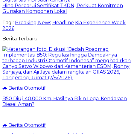
Hino Perbarui Sertifikat TKDN, Perkuat Komitmen
Gunakan Komponen Lokal
Tag :
Breaking News
Headline
Kia Experience Week
2026
Berita Terbaru
🚗 Berita Otomotif
B50 Diuji 40.000 Km, Hasilnya Bikin Lega: Kendaraan
Diesel Aman?
🚗 Berita Otomotif