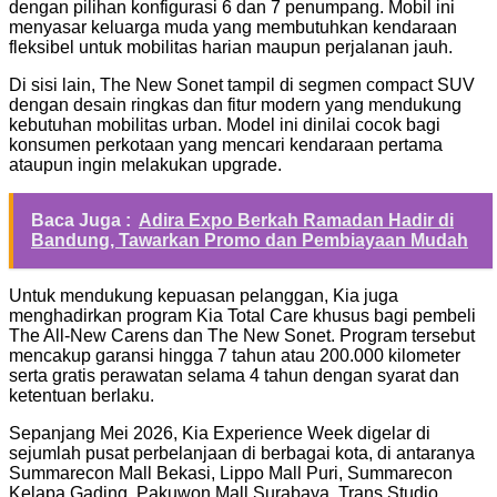
dengan pilihan konfigurasi 6 dan 7 penumpang. Mobil ini
menyasar keluarga muda yang membutuhkan kendaraan
fleksibel untuk mobilitas harian maupun perjalanan jauh.
Di sisi lain, The New Sonet tampil di segmen compact SUV
dengan desain ringkas dan fitur modern yang mendukung
kebutuhan mobilitas urban. Model ini dinilai cocok bagi
konsumen perkotaan yang mencari kendaraan pertama
ataupun ingin melakukan upgrade.
Baca Juga :
Adira Expo Berkah Ramadan Hadir di
Bandung, Tawarkan Promo dan Pembiayaan Mudah
Untuk mendukung kepuasan pelanggan, Kia juga
menghadirkan program Kia Total Care khusus bagi pembeli
The All-New Carens dan The New Sonet. Program tersebut
mencakup garansi hingga 7 tahun atau 200.000 kilometer
serta gratis perawatan selama 4 tahun dengan syarat dan
ketentuan berlaku.
Sepanjang Mei 2026, Kia Experience Week digelar di
sejumlah pusat perbelanjaan di berbagai kota, di antaranya
Summarecon Mall Bekasi, Lippo Mall Puri, Summarecon
Kelapa Gading, Pakuwon Mall Surabaya, Trans Studio