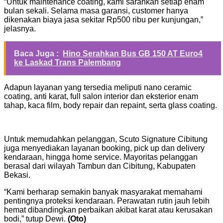
“Untuk maintenance coating, kami sarankan setiap enam
bulan sekali. Selama masa garansi, customer hanya
dikenakan biaya jasa sekitar Rp500 ribu per kunjungan,”
jelasnya.
Baca Juga :
Hino Serahkan Bus GB 150 AT Euro4
ke Laskad Trans Palembang
Adapun layanan yang tersedia meliputi nano ceramic
coating, anti karat, full salon interior dan eksterior enam
tahap, kaca film, body repair dan repaint, serta glass coating.
Untuk memudahkan pelanggan, Scuto Signature Cibitung
juga menyediakan layanan booking, pick up dan delivery
kendaraan, hingga home service. Mayoritas pelanggan
berasal dari wilayah Tambun dan Cibitung, Kabupaten
Bekasi.
“Kami berharap semakin banyak masyarakat memahami
pentingnya proteksi kendaraan. Perawatan rutin jauh lebih
hemat dibandingkan perbaikan akibat karat atau kerusakan
bodi,” tutup Dewi.
(Oto)