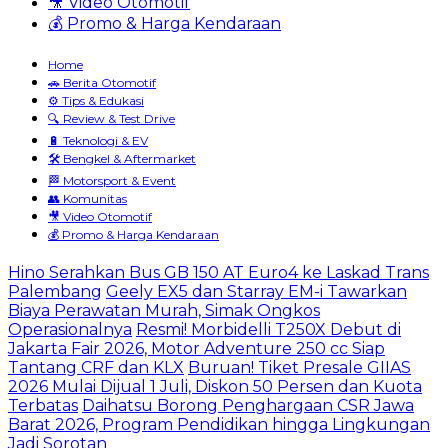
🎥 Video Otomotif
💰 Promo & Harga Kendaraan
Home
🚗 Berita Otomotif
⚙️ Tips & Edukasi
🔍 Review & Test Drive
🔋 Teknologi & EV
🛠️ Bengkel & Aftermarket
🏁 Motorsport & Event
👥 Komunitas
🎥 Video Otomotif
💰 Promo & Harga Kendaraan
Hino Serahkan Bus GB 150 AT Euro4 ke Laskad Trans
Palembang
Geely EX5 dan Starray EM-i Tawarkan
Biaya Perawatan Murah, Simak Ongkos
Operasionalnya
Resmi! Morbidelli T250X Debut di
Jakarta Fair 2026, Motor Adventure 250 cc Siap
Tantang CRF dan KLX
Buruan! Tiket Presale GIIAS
2026 Mulai Dijual 1 Juli, Diskon 50 Persen dan Kuota
Terbatas
Daihatsu Borong Penghargaan CSR Jawa
Barat 2026, Program Pendidikan hingga Lingkungan
Jadi Sorotan