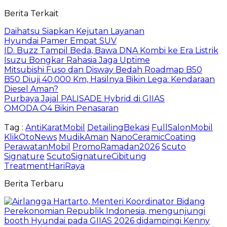
Berita Terkait
Daihatsu Siapkan Kejutan Layanan
Hyundai Pamer Empat SUV
ID. Buzz Tampil Beda, Bawa DNA Kombi ke Era Listrik
Isuzu Bongkar Rahasia Jaga Uptime
Mitsubishi Fuso dan Disway Bedah Roadmap B50
B50 Diuji 40.000 Km, Hasilnya Bikin Lega: Kendaraan
Diesel Aman?
Purbaya Jajal PALISADE Hybrid di GIIAS
OMODA O4 Bikin Penasaran
Tag :
AntiKaratMobil
DetailingBekasi
FullSalonMobil
KlikOtoNews
MudikAman
NanoCeramicCoating
PerawatanMobil
PromoRamadan2026
Scuto
Signature
ScutoSignatureCibitung
TreatmentHariRaya
Berita Terbaru