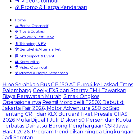
🎥 Video Otomotif
💰 Promo & Harga Kendaraan
Home
🚗 Berita Otomotif
⚙️ Tips & Edukasi
🔍 Review & Test Drive
🔋 Teknologi & EV
🛠️ Bengkel & Aftermarket
🏁 Motorsport & Event
👥 Komunitas
🎥 Video Otomotif
💰 Promo & Harga Kendaraan
Hino Serahkan Bus GB 150 AT Euro4 ke Laskad Trans
Palembang
Geely EX5 dan Starray EM-i Tawarkan
Biaya Perawatan Murah, Simak Ongkos
Operasionalnya
Resmi! Morbidelli T250X Debut di
Jakarta Fair 2026, Motor Adventure 250 cc Siap
Tantang CRF dan KLX
Buruan! Tiket Presale GIIAS
2026 Mulai Dijual 1 Juli, Diskon 50 Persen dan Kuota
Terbatas
Daihatsu Borong Penghargaan CSR Jawa
Barat 2026, Program Pendidikan hingga Lingkungan
Jadi Sorotan