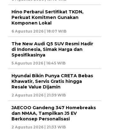
Hino Perbarui Sertifikat TKDN,
Perkuat Komitmen Gunakan
Komponen Lokal
6 Agustus 2026 | 18:07 WIB
The New Audi Q5 SUV Resmi Hadir
di Indonesia, Simak Harga dan
Spesifikasinya
5 Agustus 2026 | 16:45 WIB
Hyundai Bikin Punya CRETA Bebas
Khawatir, Servis Gratis hingga
Resale Value Dijamin
2 Agustus 2026 | 21:39 WIB
JAECOO Gandeng 347 Homebreaks
dan NMAA, Tampilkan J5 EV
Berkonsep Personalisasi
2 Agustus 2026 | 21:33 WIB