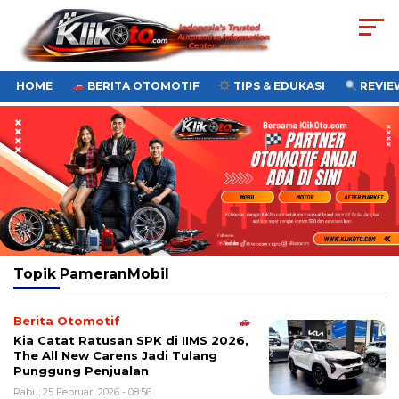
HOME
BERITA OTOMOTIF
TIPS & EDUKASI
REVIEW
Topik
PameranMobil
Berita Otomotif
Kia Catat Ratusan SPK di IIMS 2026,
The All New Carens Jadi Tulang
Punggung Penjualan
Rabu, 25 Februari 2026 - 08:56