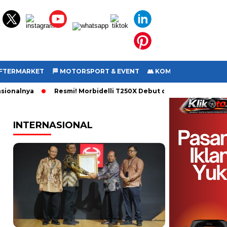
 AFTERMARKET
🏁 MOTORSPORT & EVENT
👥 KOMUNITAS
🎥 VI
nalnya
Resmi! Morbidelli T250X Debut di Jakarta Fair 2026, 
INTERNASIONAL