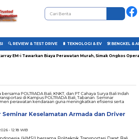
SI
🔍 REVIEW & TEST DRIVE
🔋 TEKNOLOGI & EV
🛠️ BENGKEL &
ray EM-i Tawarkan Biaya Perawatan Murah, Simak Ongkos Operasio
r Seminar Keselamatan Armada dan Driver
 2026 - 12:18 WIB
Indonesia (HMSI) bersama Politeknik Transportasi Darat Bali