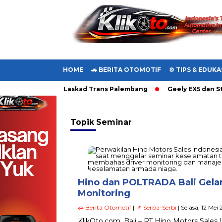
HOME
🚗 BERITA OTOMOTIF
⚙️ TIPS & EDUKA
50 AT Euro4 ke Laskad Trans Palembang
Geely EX5 dan Star
Topik
Seminar
Hino dan POLTRADA Bali Gela
Monitoring
🚗 Berita Otomotif
|
📌 Serba-Serbi
| Selasa, 12 Mei
KlikOto.com, Bali – PT Hino Motors Sales 