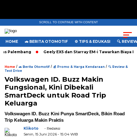
SCROLL TO CONTINUE WITH CONTENT
HOME
🚗 BERITA OTOMOTIF
⚙️ TIPS & EDUKASI
🔍 REVIE
s Palembang
Geely EX5 dan Starray EM-i Tawarkan Biaya Per
/
/
/
Home
🚗 Berita Otomotif
💰 Promo & Harga Kendaraan
🔍 Review &
Test Drive
Volkswagen ID. Buzz Makin
Fungsional, Kini Dibekali
SmartDeck untuk Road Trip
Keluarga
Volkswagen ID. Buzz Kini Punya SmartDeck, Bikin Road
Trip Keluarga Makin Praktis
Klikoto
- Redaksi
Senin, 15 Juni 2026
- 15:04 WIB