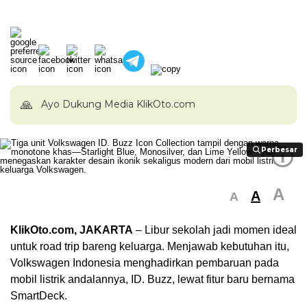
🙏
Ayo Dukung Media KlikOto.com
Perbesar
Perbesar
i
A
A
A
KlikOto.com, JAKARTA
– Libur sekolah jadi momen ideal
untuk road trip bareng keluarga. Menjawab kebutuhan itu,
Volkswagen Indonesia menghadirkan pembaruan pada
mobil listrik andalannya, ID. Buzz, lewat fitur baru bernama
SmartDeck.