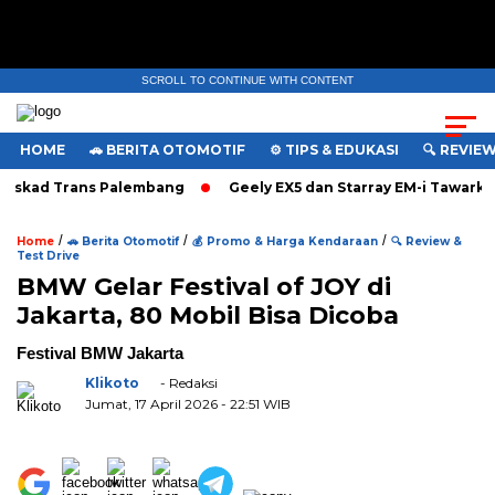
SCROLL TO CONTINUE WITH CONTENT
HOME
🚗 BERITA OTOMOTIF
⚙️ TIPS & EDUKASI
🔍 REVIE
askad Trans Palembang
Geely EX5 dan Starray EM-i Tawarkan
/
/
/
Home
🚗 Berita Otomotif
💰 Promo & Harga Kendaraan
🔍 Review &
Test Drive
BMW Gelar Festival of JOY di
Jakarta, 80 Mobil Bisa Dicoba
Festival BMW Jakarta
Klikoto
- Redaksi
Jumat, 17 April 2026
- 22:51 WIB