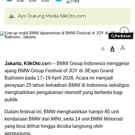
🙏
Ayo Dukung Media KlikOto.com
i
Perbesar
Perbesar
A
A
A
Jakarta, KlikOto.co
m –
BMW Group Indonesia
menggelar
ajang BMW Group Festival of JOY di
JIExpo Grand
Ballroom
pada 17–19 April 2026. Acara ini menjadi
perayaan 25 tahun kehadiran BMW di Indonesia sekaligus
menghadirkan pengalaman otomotif yang berbeda bagi
publik.
Dalam festival ini, BMW menghadirkan hampir 80 unit
kendaraan BMW dan MINI, serta 14 unit BMW Motorrad
yang bisa dilihat hingga dicoba langsung oleh
pengunjung.