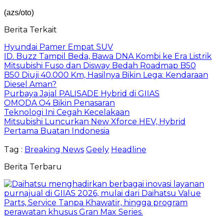
(azs/oto)
Berita Terkait
Hyundai Pamer Empat SUV
ID. Buzz Tampil Beda, Bawa DNA Kombi ke Era Listrik
Mitsubishi Fuso dan Disway Bedah Roadmap B50
B50 Diuji 40.000 Km, Hasilnya Bikin Lega: Kendaraan
Diesel Aman?
Purbaya Jajal PALISADE Hybrid di GIIAS
OMODA O4 Bikin Penasaran
Teknologi Ini Cegah Kecelakaan
Mitsubishi Luncurkan New Xforce HEV, Hybrid
Pertama Buatan Indonesia
Tag :
Breaking News
Geely
Headline
Berita Terbaru