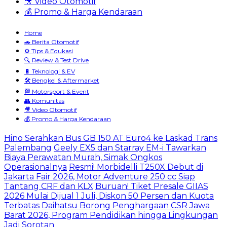
🎥 Video Otomotif
💰 Promo & Harga Kendaraan
Home
🚗 Berita Otomotif
⚙️ Tips & Edukasi
🔍 Review & Test Drive
🔋 Teknologi & EV
🛠️ Bengkel & Aftermarket
🏁 Motorsport & Event
👥 Komunitas
🎥 Video Otomotif
💰 Promo & Harga Kendaraan
Hino Serahkan Bus GB 150 AT Euro4 ke Laskad Trans
Palembang
Geely EX5 dan Starray EM-i Tawarkan
Biaya Perawatan Murah, Simak Ongkos
Operasionalnya
Resmi! Morbidelli T250X Debut di
Jakarta Fair 2026, Motor Adventure 250 cc Siap
Tantang CRF dan KLX
Buruan! Tiket Presale GIIAS
2026 Mulai Dijual 1 Juli, Diskon 50 Persen dan Kuota
Terbatas
Daihatsu Borong Penghargaan CSR Jawa
Barat 2026, Program Pendidikan hingga Lingkungan
Jadi Sorotan