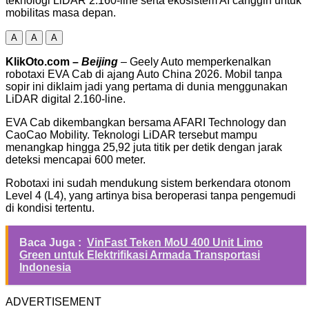
teknologi LiDAR 2.160-line serta ekosistem AI canggih untuk
mobilitas masa depan.
A
A
A
KlikOto.com –
Beijing
– Geely Auto memperkenalkan
robotaxi EVA Cab di ajang Auto China 2026. Mobil tanpa
sopir ini diklaim jadi yang pertama di dunia menggunakan
LiDAR digital 2.160-line.
EVA Cab dikembangkan bersama AFARI Technology dan
CaoCao Mobility. Teknologi LiDAR tersebut mampu
menangkap hingga 25,92 juta titik per detik dengan jarak
deteksi mencapai 600 meter.
Robotaxi ini sudah mendukung sistem berkendara otonom
Level 4 (L4), yang artinya bisa beroperasi tanpa pengemudi
di kondisi tertentu.
Baca Juga :
VinFast Teken MoU 400 Unit Limo
Green untuk Elektrifikasi Armada Transportasi
Indonesia
ADVERTISEMENT