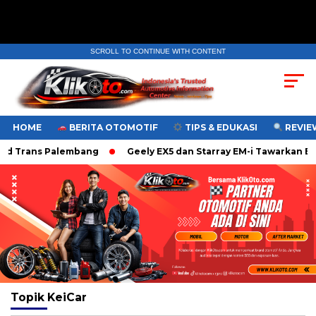
SCROLL TO CONTINUE WITH CONTENT
HOME
BERITA OTOMOTIF
TIPS & EDUKASI
REVIEW
d Trans Palembang
Geely EX5 dan Starray EM-i Tawarkan Bia
Topik
KeiCar