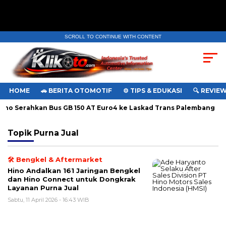
SCROLL TO CONTINUE WITH CONTENT
HOME
🚗 BERITA OTOMOTIF
⚙️ TIPS & EDUKASI
🔍 REVIE
no Serahkan Bus GB 150 AT Euro4 ke Laskad Trans Palembang
Topik
Purna Jual
🛠️ Bengkel & Aftermarket
Hino Andalkan 161 Jaringan Bengkel
dan Hino Connect untuk Dongkrak
Layanan Purna Jual
Sabtu, 11 April 2026 - 16:43 WIB